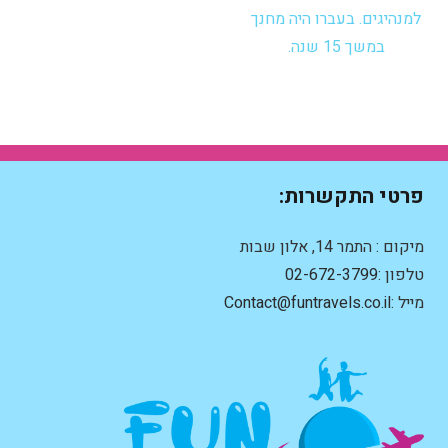
למנהיגים. בעברו היה מחנך
במשך 15 שנה.
פרטי התקשרות:
מיקום : התמר 14, אלון שבות
טלפון :
02-672-3799
מייל :
Contact@funtravels.co.il