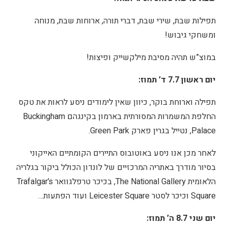
תפילות שבת, שירי שבת, דברי תורה, ארוחות שבת, מנוחה
ומשחקי גיבוש!
במוצ”ש תהיה מסיבת מילקשייק ופיצות!
יום ראשון 7.7 ד’ תמוז:
תפילה וארוחת בוקר, כיוון שאין לימודים ניסע לראות את טקס
החלפת המשמרות המסורתית בארמון בקינגהם Buckingham
Palace, נטייל בגרין פארק Green Park.
לאחר מכן אנו ניסע באוטובוס התיירים הקומתיים האייקוני
בסיור מודרך באתריה המרכזיים של לונדון הכולל ביקור בגלריה
הלאומית The National Gallery, בכיכר טרפלגוואר Trafalgar’s
Square וכיכר לסטר Leicester Square ועוד הפתעות…
יום שני 8.7 ה’ תמוז: