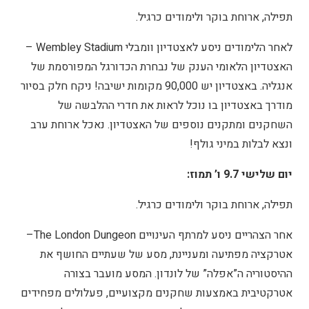
תפילה, ארוחת בוקר ולימודים כרגיל.
לאחר הלימודים ניסע לאצטדיון וומבלי Wembley Stadium –
האצטדיון הלאומי הענק של נבחרת הכדורגל המפורסמת של
אנגליה. באצטדיון יש 90,000 מקומות ישיבה! ניקח חלק בסיור
מודרך באצטדיון בו נוכל לראות את חדרי ההלבשה של
השחקנים ומתקנים נוספים של האצטדיון. נאכל ארוחת ערב
ונצא לבלות במיני גולף!
יום שלישי 9.7 ו’ תמוז:
תפילה, ארוחת בוקר ולימודים כרגיל.
אחר הצהריים ניסע למרתף העינויים The London Dungeon–
אטרקציה מפתיעה ומעניינת, מסע של שעתיים החושף את
ההיסטוריה ה”אפלה” של לונדון. המסע מועבר בצורה
אטרקטיבית באמצעות שחקנים מקצועיים, פעלולים מפחידים