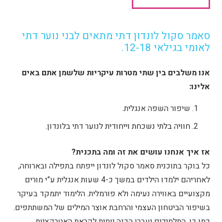
סאמר סקול לונדון דתי מתאים לבני נוער דתי
לאומי בגילאי 12-18.
אנו משלבים בין שתי מטרות עיקריות שלשמן אתם באים
אלינו:
שיפור השפה אנגלית.
חוויה בלתי נשכחת וייחודית
לנוער דתי בלונדון.
אז איך אנחנו עושים את זה ומה בתכנית?
כל בוקר בתוכנית סאמר סקול לונדון ייפתח בתפילה ובארוחה,
לאחריהם ילמדו הילדים במשך כ-4 שעות אנגלית ע”י מורים
מקצועיים באווירה נעימה ולא פורמלית. הלימוד יתמקד בעיקר
בשיפור הביטחון העצמי והרחבת אוצר המילים של המשתתפים.
כמו כן, התלמידים יעברו הכנה יומית לקראת האטרקציות