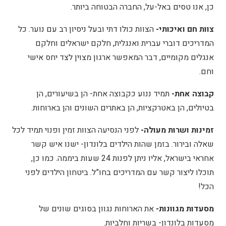
כן, אנו טסים באל-על, החברה הבטוחה ביותר.
צוות חם ואיכותי-
הצוות כולו דתי ובעל ניסיון רב עם נוער. כל
המדריכים דוברי עברית ואנגלית, חלקם ישראלים וחלקם
אנגלים מקומיים, דבר המאפשר ארגון מצוין לצד יחס אישי
וחם.
קבוצה אחת-
תמיד ננוע כקבוצה אחת- הן בשיעורים, הן
בטיולים, הן באטרקציות, הן באתרים השונים והן בארוחות.
זמינות ושרות מעולה-
לפני הנסיעה הצוות זמין ופנוי תמיד לכל
שאלה ובירור. בזמן שהות הילדים בלונדון- ישנו איש קשר
אחראי בישראל, אליו ניתן לפנות 24 שעות ביממה. כמו כן,
תוכלו ליצור קשר עם המדריכים בחו”ל. ביטחון הילדים לפני
הכל!
מסעדות מגוונות-
את הארוחות נגוון בסוגים שונים של
מסעדות בלונדון- בשריות וחלביות.