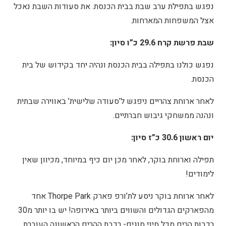
נפגש בתפילת ערב שבת בבית הכנסת. את סעודות השבת נאכל
אצל המשפחות המארחות.
שבת פרשת קרח 29.6 כ”ו סיון:
נפגש כולנו בתפילה בבית הכנסת ונהיה יחד בקידוש של בית
הכנסת.
לאחר ארוחת צהריים ניפגש ל’סעודה שלישית’ באווירה שבתית
ונהנה ממשחקי גיבוש חברתיים.
יום ראשון 30.6 כ”ז סיון:
תפילה וארוחת בוקר, לאחר מכן יום כיף במיוחד, מכיוון שאין
לימודים!
לאחר ארוחת בוקר ניסע לת’ורפ פארק Thorpe Park אחד
מהפארקים הגדולים והשווים ביותר באירופה! יש בו יותר מ30
רכבות הרים מכל מיני סוגים- רכבת ההרים הראשונה העוברת