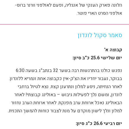
הלונה פארק הענקי של אנגליה, ופעם לאולפני וורנר ברוס-
אולפני הסרט הארי פוטר.
סאמר סקול לונדון
קבוצה א’
יום שלישי 25.6 כ”ב סיון:
נפגש כולנו בהתרגשות רבה בשער 32 בנתב”ג בשעה 6:30
בבוקר, נעבור יחדיו את הצ’ק-אין כקבוצה אחת ונמריא ללונדון.
לאחר הנחיתה, ניסע למלון ונתרענן קצת. נצא לטיול ברחבי
לונדון, ומשם נלך לפעילות גיבוש – באולינג קבוצתי! לאחר
הבאולינג נאכל ארוחת ערב מפנקת. לאחר ארוחת הערב נחזור
למלון ונלך לישון מוקדם על מנת לצבור כוחות להמשך התכנית.
יום רביעי 26.6 כ”ג סיון: