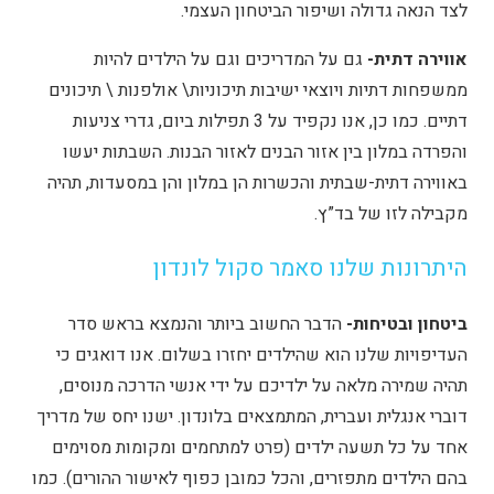
לצד הנאה גדולה ושיפור הביטחון העצמי.
אווירה דתית-
גם על המדריכים וגם על הילדים להיות
ממשפחות דתיות ויוצאי ישיבות תיכוניות\ אולפנות \ תיכונים
דתיים. כמו כן, אנו נקפיד על 3 תפילות ביום, גדרי צניעות
והפרדה במלון בין אזור הבנים לאזור הבנות. השבתות יעשו
באווירה דתית-שבתית והכשרות הן במלון והן במסעדות, תהיה
מקבילה לזו של בד”ץ.
היתרונות שלנו סאמר סקול לונדון
ביטחון ובטיחות-
הדבר החשוב ביותר והנמצא בראש סדר
העדיפויות שלנו הוא שהילדים יחזרו בשלום. אנו דואגים כי
תהיה שמירה מלאה על ילדיכם על ידי אנשי הדרכה מנוסים,
דוברי אנגלית ועברית, המתמצאים בלונדון. ישנו יחס של מדריך
אחד על כל תשעה ילדים (פרט למתחמים ומקומות מסוימים
בהם הילדים מתפזרים, והכל כמובן כפוף לאישור ההורים). כמו