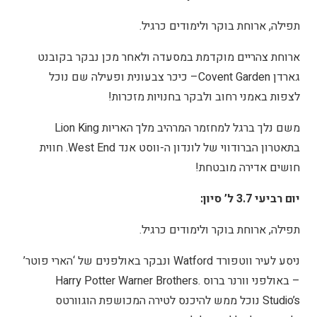
תפילה, ארוחת בוקר ולימודים כרגיל.
ארוחת צהריים מוקדמת במסעדה ולאחר מכן נבקר בקובנט
גארדן Covent Garden– כיכר צבעונית ופעילה שם נוכל
לצפות באמני רחוב ולבקר בחנויות מזכרות!
משם נלך ברגל למחזמר המרהיב מלך האריות Lion King
בתאטרון הברודווי של לונדון ה-ווסט אנד West End. חווית
חושים אדירה מובטחת!
יום רביעי 3.7 ל’ סיון:
תפילה, ארוחת בוקר ולימודים כרגיל.
ניסע לעיר ווטפורד Watford ונבקר באולפנים של ‘הארי פוטר’
– באולפני וורנר ברוס .Harry Potter Warner Brothers
Studio’s נוכל ממש להיכנס לטירה המכושפת הוגוורטס