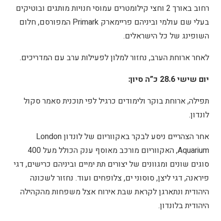
רחוב באורך 2 וחצי קילומטרים עמוסי חנויות מותגים ובוטיקים
בעלי שם עולמי וביניהם פריימארק Primark המפורסם, חלום
השופינג של כל הישראלים.
לאחר ארוחת הערב, נחזור למלון לפעילות ערב עם המדריכים.
יום שישי 28.6 כ”ה סיון:
תפילה, ארוחת בוקר ולימודים כרגיל לפי תוכנית סאמר סקול
לונדון.
אחר הצהריים ניסע לבקר באקווריום של לונדון London
Aquarium, האקווריום מורכב מאוסף ענק הכולל מעל 400
סוגים שונים ומגוונים של יצורים תת ימיים וביניהם כרישים, דגי
פיראנה, דגי ליצן, סוסוני ים, צלופחים ועוד. נחזור לשכונה
היהודית ונתארגן לקראת שבת אירוח אצל משפחות מהקהילה
היהודית בלונדון.