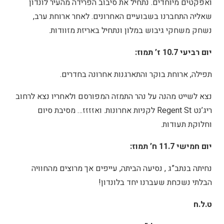
ואפקטים מיוחדים. נתחיל את סיבוב הפרידה מהעיר לונדון
שאליה התחברנו בשבועיים האחרונים. לאחר ארוחת ערב,
נשחק משחקי גיבוש במלון ונתחיל באריזת מזוודות.
יום רביעי 10.7 ז’ תמוז:
תפילה, ארוחת בוקר והתארגנות אחרונה בחדרים.
נצא לשייט מהנה על נהר התמזה המפורסם ולאחריו נצא לרחוב
ריג’נט Regent St לקניות אחרונות. ואזזזז… מסיבת סיום
וחלוקת תעודות.
יום חמישי 11.7 ח’ תמוז:
נחיתה בנתב”ג , נסיעה הביתה, עייפים אך מרוצים מהחוויה
הבלתי נשכחת שעברנו יחד בלונדון!
ט.ל.ח