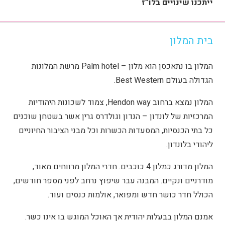
ייתכנו שינויים בלו”ז
בית המלון
המלון בו נתאכסן הוא מלון – Palm hotel מרשת המלונות
הגדולה בעולם Best Western.
המלון נמצא ברחוב Hendon way, צמוד לשכונות היהודיות
המרכזיות של לונדון – הנדון וגולדרס גרין אשר בשטחן שוכנים
כל בתי הכנסיות, המסעדות הכשרות וכל מבני הציבור החיוניים
ליהודי בלונדון.
המלון מדורג כמלון 4 כוכבים. חדרי המלון מרווחים מאוד,
מודרניים ונקיים. המבנה עבר שיפוץ נרחב לפני מספר חודשים,
הכולל חדר כושר חדש ומפואר, אולמות כנסים ועוד.
אמנם המלון בבעלות יהודית אך האוכל המוגש בו אינו כשר.