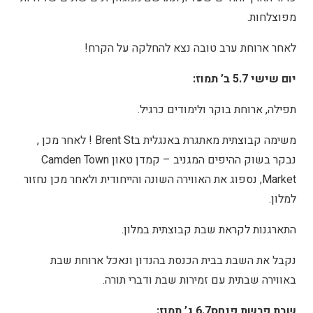
מפוצלחות.
לאחר ארוחת ערב טובה נצא להחלקה על הקרח!
יום שישי 5.7 ב’ תמוז:
תפילה, ארוחת בוקר ולימודים כרגיל.
משימה קבוצתית מאתגרת באנגלית בBrent St ! לאחר מכן ,
נבקר בשוק ההיפים המגניב – קמדן טאון Camden Town
Market, נספוג את האווירה השונה והייחודית ולאחר מכן נחזור
למלון.
התארגנות לקראת שבת קבוצתית במלון.
נקבל את השבת בבית הכנסת בהנדון ונאכל ארוחת שבת
באווירה שבתית עם זמירות שבת ודברי תורה.
שבת פרשת פנחס6.7 ג’ תמוז: