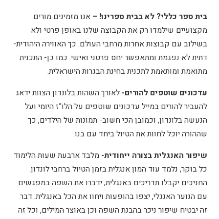
בית ספר כללי? לא בבית ספרינו! –
אנו מזמינים מורים
מקצועיים שילמדו רק את הקבוצה שלנו באופן פרטי ולא
בשילוב עם קבוצות אחרות מרחבי העולם. כך האווירה היהודית-
דתית לא נפגמת ומתאפשר יחס פרטני ואישי. כמו כן- התכנית
מתואמת ומותאמת לתכנית בחינת הבגרות הישראלית.
עדכונים שוטפים להורים-
לאורך השהות בלונדון הצוות ידאג
להעביר להורים במייל עדכונים שוטפים על הלו”ז היומי ועל
הנעשה בלונדון, וכמובן הכי חשוב- תמונות של הילדים, כך
שההורה יוכל לחוות את הטיול ביחד עם בנו.
שיפור האנגלית בצורה ייחודית-
מלבד ארבעת שעות הלימוד
כל בוקר, נלמד עוד המון אנגלית בזמן הטיול ברחבי לונדון.
החניכים יקבלו תדריכים באנגלית, ידברו את השפה במפגשים
עם הנוער האנגלי, יצפו בהופעות ויחוו את הכל באנגלית. דבר
זה יבטיח שיפור ניכר בהבנת השפה וכן באוצר המילים, וכל זה