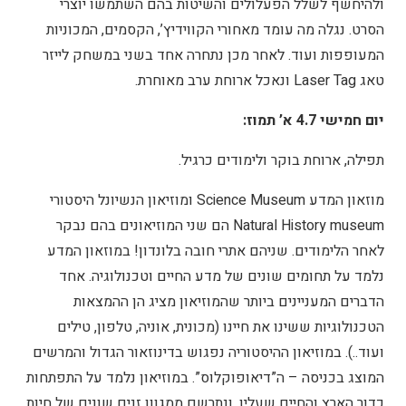
ולהיחשף לשלל הפעלולים והשיטות בהם השתמשו יוצרי
הסרט. נגלה מה עומד מאחורי הקווידיץ’, הקסמים, המכוניות
המעופפות ועוד. לאחר מכן נתחרה אחד בשני במשחק לייזר
טאג Laser Tag ונאכל ארוחת ערב מאוחרת.
יום חמישי 4.7 א’ תמוז:
תפילה, ארוחת בוקר ולימודים כרגיל.
מוזאון המדע Science Museum ומוזיאון הנשיונל היסטורי
Natural History museum הם שני המוזיאונים בהם נבקר
לאחר הלימודים. שניהם אתרי חובה בלונדון! במוזאון המדע
נלמד על תחומים שונים של מדע החיים וטכנולוגיה. אחד
הדברים המעניינים ביותר שהמוזיאון מציג הן ההמצאות
הטכנולוגיות ששינו את חיינו (מכונית, אוניה, טלפון, טילים
ועוד..). במוזיאון ההיסטוריה נפגוש בדינוזאור הגדול והמרשים
המוצג בכניסה – ה”דיאופוקלוס”. במוזיאון נלמד על התפתחות
כדור הארץ והחיים שעליו, ונתרשם ממגוון זנים שונים של חיות