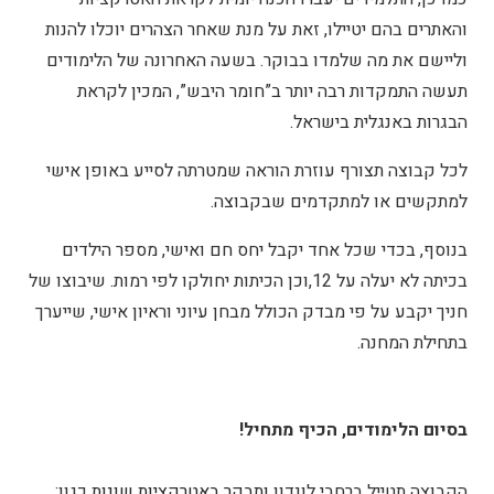
והאתרים בהם יטיילו, זאת על מנת שאחר הצהרים יוכלו להנות
וליישם את מה שלמדו בבוקר. בשעה האחרונה של הלימודים
תעשה התמקדות רבה יותר ב”חומר היבש”, המכין לקראת
הבגרות באנגלית בישראל.
לכל קבוצה תצורף עוזרת הוראה שמטרתה לסייע באופן אישי
למתקשים או למתקדמים שבקבוצה.
בנוסף, בכדי שכל אחד יקבל יחס חם ואישי, מספר הילדים
בכיתה לא יעלה על 12,וכן הכיתות יחולקו לפי רמות. שיבוצו של
חניך יקבע על פי מבדק הכולל מבחן עיוני וראיון אישי, שייערך
בתחילת המחנה.
בסיום הלימודים, הכיף מתחיל!
הקבוצה תטייל ברחבי לונדון
ותבקר באטרקציות שונות
כגון: