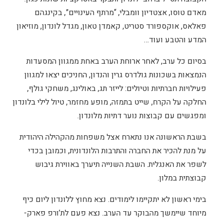
מאדם טוסו, אצטדיון וומבלי, “מרתף העינויים”, בקינגהם
פאלאס, אוקספורד סטריט, קאמדן טאון, מגדל לונדון, מוזיאון
המדע והטבע ועוד…
בסיום כל ערב, לאחר ארוחת הערב באחת ממגוון המסעדות
הנמצאות בשכונות גולדרס גרין והנדון, החניכים יצאו למגוון
פעילויות חברתיות וטיולים: לייזר תג, באולינג, משחקי גולף,
החלקה על הקרח, שייט בתמזה, מופע מחזמר, טיול לילי בלונדון
ומפגשים עם קבוצות נוער דתיות מלונדון.
בשבת הראשונה אנו נתארח אצל משפחות מהקהילה היהודית
על מנת להכיר את החברה והתרבות הלונדונית, וכמובן בכדי
לשפר את האנגלית. השבת השנייה תיערך באווירת גיבוש
קבוצתית במלון.
בימי ראשון לא יתקיימו לימודים. נצא מחוץ ללונדון ליום כיף
מיוחד שיימשך מהבוקר עד הערב. נצא פעם לת’ורפ פארק-