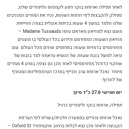
לאחר תפילה וארוחת בוקר ניסע לקמפוס הלימודים שלנו,
נתחלק להקבצות לפי הרמות השונות, נכיר את המורים המגניבים
שלנו ונלמד במשך 4 שעות בכיתות אנגלית בצורה חווייתית.
משם נצא למוזיאון מאדאם טוסו Madame Tussauds –
מוזיאון השעווה המפורסם והידוע בכל העולם! בו מוצגים
מפורסמים בדמויות שעווה בתחומים שונים מכל העולם. שם
נראה למשל בובת שעווה של הנשיא טראמפ לצד בובות של
שחקני כדורגל מפורסמים! לאחר מכן גם נצפה בסרט 4 ממדים
מיוחד. נאכל ארוחת ערב ונכייף במרכז הטרמפולינות המטורף
של לונדון!
יום חמישי 27.6 כ”ד סיון:
תפילה, ארוחת בוקר ולימודים כרגיל.
נאכל ארוחת צהריים במסעדה חלבית/בשרית לפי העדפת
הקבוצה ולאחר מכן נצא לבלות ברחוב אוקספורד Oxford St –