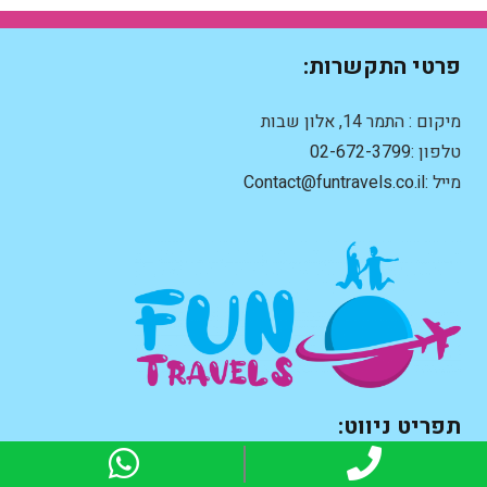
פרטי התקשרות:
מיקום : התמר 14, אלון שבות
טלפון :
02-672-3799
מייל :
Contact@funtravels.co.il
תפריט ניווט:
tsApp:
Phone:
ראשי