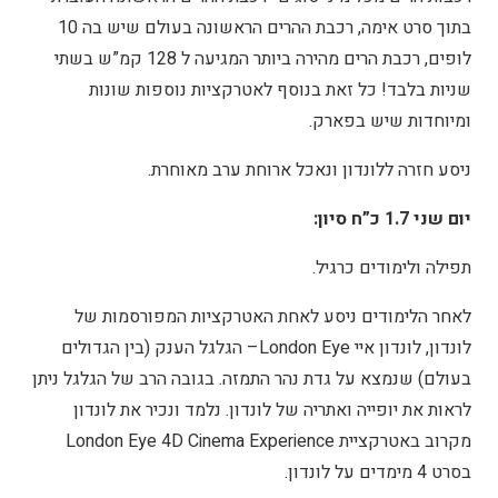
בתוך סרט אימה, רכבת ההרים הראשונה בעולם שיש בה 10
לופים, רכבת הרים מהירה ביותר המגיעה ל 128 קמ”ש בשתי
שניות בלבד! כל זאת בנוסף לאטרקציות נוספות שונות
ומיוחדות שיש בפארק.
ניסע חזרה ללונדון ונאכל ארוחת ערב מאוחרת.
יום שני 1.7 כ”ח סיון:
תפילה ולימודים כרגיל.
לאחר הלימודים ניסע לאחת האטרקציות המפורסמות של
לונדון, לונדון איי London Eye– הגלגל הענק (בין הגדולים
בעולם) שנמצא על גדת נהר התמזה. בגובה הרב של הגלגל ניתן
לראות את יופייה ואתריה של לונדון. נלמד ונכיר את לונדון
מקרוב באטרקציית London Eye 4D Cinema Experience
בסרט 4 מימדים על לונדון.