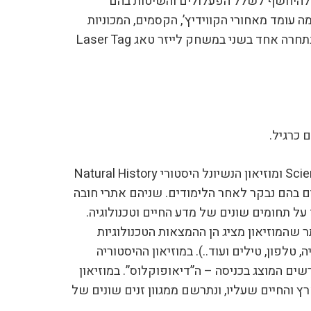
ולהיחשף לשלל הפעלולים והשיטות בהם
 עומד מאחורי הקווידיץ’, הקסמים, המכוניות
המעופפות ועוד. לאחר מכן נתחרה אחד בשני במשחק לייזר טאג Laser Tag
 כרגיל.
מוזאון המדע Science Museum ומוזיאון הנשיונל היסטורי Natural History
יאונים בהם נבקר לאחר הלימודים. שניהם אתרי חובה
 על תחומים שונים של מדע החיים וטכנולוגיה.
ר שהמוזיאון מציג הן ההמצאות הטכנולוגיות
ה, טלפון, טילים ועוד..). במוזיאון ההיסטוריה
שים המוצג בכניסה – ה”דיאופוקלוס”. במוזיאון
 והחיים שעליו, ונתרשם ממגוון זנים שונים של