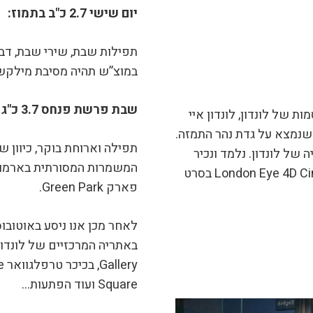
יום שישי 2.7 כ"ב בתמוז:
תפילות שבת, שירי שבת, דבר
במוצ”ש תהיה מסיבת מילקשי
שבת פרשת פנחס 3.7 כ"ג בתמוז:
 של לונדון, לונדון איי
ולם) שנמצא על גדת נהר התמזה.
תפילה וארוחת בוקר, כיוון 
 של לונדון. נלמד ונכיר
את לונדון מקרוב באטרקציית London Eye 4D Cinema Experience בסרט
פארק Green Park.
לאחר מכן אנו ניסע באוטובוס
Square ועוד הפתעות…