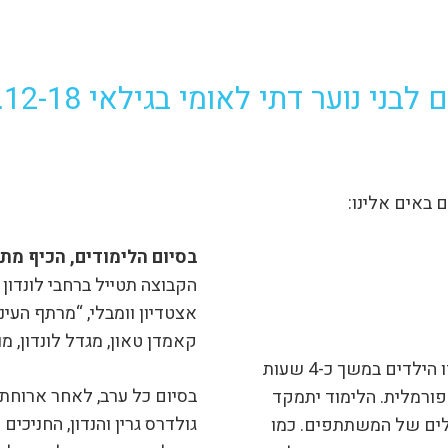
י נוער דתי לאומי בגילאי 12-18.
 באים אלינו:
בסיום הלימודים, הכיף מתח
הקבוצה תטייל ברחבי לונדון 
אצטדיון וומבלי, “מרתף העי
קאמדן טאון, מגדל לונדון, מ
כל בוקר ייפתח בתפילה ובארוחה, לאחריהם ילמדו הילדים במשך כ-4 שעות
בסיום כל ערב, לאחר ארוחת
 פורמלית. הלימוד יתמקד
גולדרס גרין והנדון, החניכים 
לים של המשתתפים. כמו