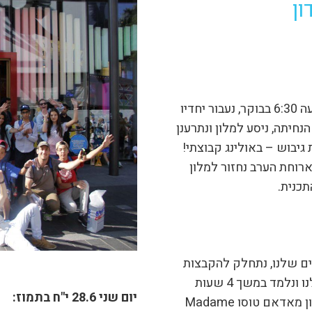
ון
נפגש כולנו בהתרגשות רבה בשער 32 בנתב”ג בשעה 6:30 בבוקר, נעבור יחדיו
נחיתה, ניסע למלון ונתרענן
 גיבוש – באולינג קבוצתי!
רוחת הערב נחזור למלון
תכנית.
ם שלנו, נתחלק להקבצות
ו
ונלמד במשך 4 שעות
יום שני 28.6 י"ח בתמוז:
בכיתות אנגלית בצורה חווייתית. משם נצא למוזיאון מאדאם טוסו Madame