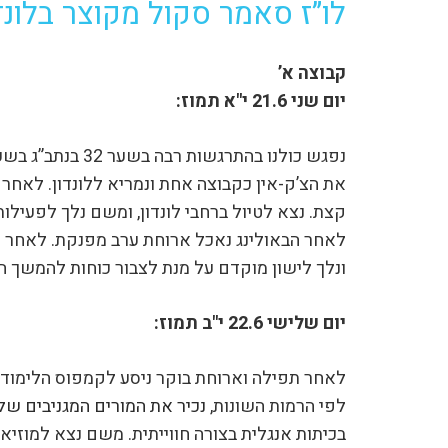
לו”ז סאמר סקול מקוצר בלונד
קבוצה א’
יום שני 21.6 י"א תמוז:
את הצ’ק-אין כקבוצה אחת ונמריא ללונדון. לאחר ה
קצת. נצא לטיול ברחבי לונדון, ומשם נלך לפעילות
לאחר הבאולינג נאכל ארוחת ערב מפנקת. לאחר א
ונלך לישון מוקדם על מנת לצבור כוחות להמשך ה
יום שלישי 22.6 י"ב תמוז:
לאחר תפילה וארוחת בוקר ניסע לקמפוס הלימודי
לפי הרמות השונות,
נכיר את המורים המגניבים שלנ