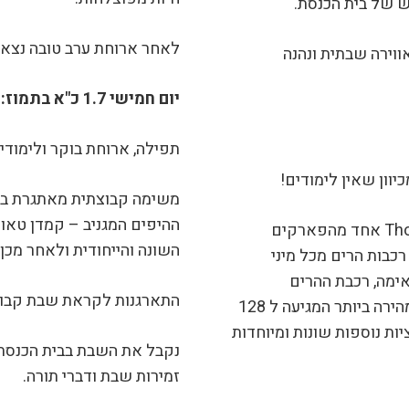
ש של בית הכנסת.
לאחר ארוחת ערב טובה נצא
וירה שבתית ונהנה
יום חמישי 1.7 כ"א בתמוז:
תפילה, ארוחת בוקר ולימודים
יוון שאין לימודים!
לאחר ארוחת בוקר ניסע לת’ורפ פארק Thorpe Park אחד מהפארקים
השונה והייחודית ולאחר מכן 
גדולים והשווים ביותר באירופה! יש בו יותר מ30 רכבות הרים מכל מיני
ימה, רכבת ההרים
התארגנות לקראת שבת קבוצ
הראשונה בעולם שיש בה 10 לופים, רכבת הרים מהירה ביותר המגיעה ל 128
ת נוספות שונות ומיוחדות
נקבל את השבת בבית הכנסת 
זמירות שבת ודברי תורה.