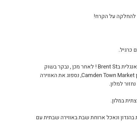
 להחלקה על הקרח!
 כרגיל.
משימה קבוצתית מאתגרת באנגלית בBrent St ! לאחר מכן , נבקר בשוק
ההיפים המגניב – קמדן טאון Camden Town Market, נספוג את האווירה
נחזור למלון.
תית במלון.
בהנדון ונאכל ארוחת שבת באווירה שבתית עם