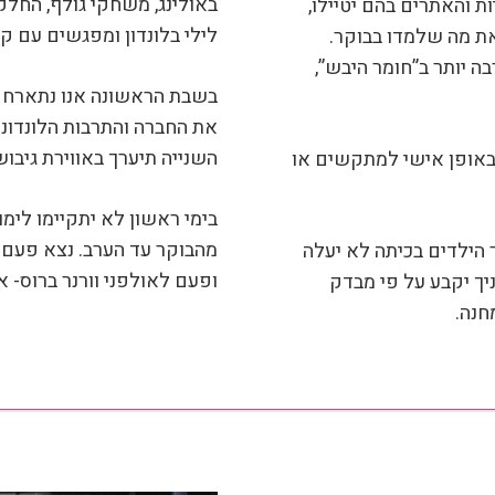
באולינג, משחקי גולף, החלק
ת והאתרים בהם יטיילו,
לילי בלונדון ומפגשים עם קבו
את מה שלמדו בבוקר.
 יותר ב”חומר היבש”,
בשבת הראשונה אנו נתארח 
את החברה והתרבות הלונדוני
השנייה תיערך באווירת גיבוש
באופן אישי למתקשים או
בימי ראשון לא יתקיימו לימו
מהבוקר עד הערב. נצא פעם 
 הילדים בכיתה לא יעלה
ופעם לאולפני וורנר ברוס- א
 חניך יקבע על פי מבדק
חנה.