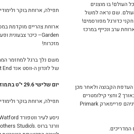
 בכל העולם! בו מוצגים
תפילה, ארוחת בוקר ולימודים
העולם. שם נראה למשל
קני כדורגל מפורסמים!
יוחד. נאכל ארוחת ערב ונכייף במרכז
Garden– כיכר צבעונית
מזכרות!
של לונדון ה-ווסט אנד West End. חווית חושים אדירה מובטחת!
יום שלישי 29.6 י"ט בתמוז:
העדפת הקבוצה ולאחר מכן
ברחוב אוקספורד Oxford St – רחוב באורך 2 וחצי קילומטרים
תפילה, ארוחת בוקר ולימודים
עמוסי חנויות מותגים ובוטיקים בעלי שם עולמי וביניהם פריימארק Primark
 המדריכים.