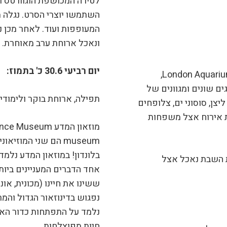
לטירה המכושפת הוגוורטס 
השתמשו יוצרי הסרט. נגלה מה
ונאכל ארוחת ערב מאוחרת.
יום רביעי 30.6 כ' בתמוז:
אחר הצהריים ניסע לבקר באקווריום של לונדון London Aquarium,
ם מורכב מאוסף ענק הכולל מעל 400 סוגים שונים ומגוונים של
תפילה, ארוחת בוקר ולימודים
ליצן, סוסוני ים, צלופחים
ת אירוח אצל משפחות
museum הם שני המוז
בלונדון! במוזאון המדע נלמד
 השבת נאכל אצל
אחד הדברים המעניינים ביות
ששינו את חיינו (מכונית, אוני
נפגוש בדינוזאור הגדול והמר
נלמד על התפתחות כדור הארץ
חיות מפוצלחות.