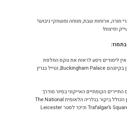
י תורה, ארוחות שבת, מנוחה ומשחקי גיבוש!
יק ופיצות!
שאין לימודים ניסע לראות את טקס החלפת
המשמרות המסורתית בארמון בקינגהם Buckingham Palace, נטייל בגרין
 התיירים הקומתיים האייקוני בסיור מודרך
באתריה המרכזיים של לונדון הכולל ביקור בגלריה הלאומית The National
Gallery, בכיכר טרפלגוואר Trafalgar’s Square וכיכר לסטר Leicester