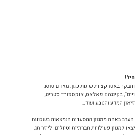
יל!
ותבקר באטרקציות שונות כגון: מאדם טוסו,
נויים”, בקינגהם פאלאס, אוקספורד סטריט,
וזיאון המדע והטבע ועוד…
 הערב באחת ממגוון המסעדות הנמצאות בשכונות
יצאו למגוון פעילויות חברתיות וטיולים: לייזר תג,