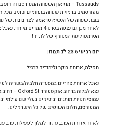
Tussauds – מוזיאון השעווה המפורסם והידוע
מפורסמים בדמויות שעווה בתחומים שונים מכל 
בובת שעווה של הנשיא טראמפ לצד בובות של שח
לאחר מכן גם נצפה בסרט 4 ממדים מ
הטרמפולינות המטורף של לונדון!
יום רביעי 23.6 י"ג תמוז:
תפילה, ארוחת בוקר ולימודים כרגיל.
נאכל ארוחת צהריים במסעדה חלבית/בשרית לפי 
נצא לבלות
המפורסם, חלום השופינג של כל הישראלים.
לאחר ארוחת הערב, נחזור למלון לפעילות ערב עם