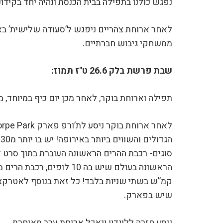
נפגש כולנו בתפילה בבית הכנסת ונהיה יחד בקידו
לאחר ארוחת צהריים ניפגש ל’סעודה שלישית’ באו
ממשחקי גיבוש חברתיים.
שבת פרשת בלק 26.6 ט"ז תמוז:
תפילה וארוחת בוקר, לאחר מכן יום כיף במיוחד, מכ
ה
סוגים- רכבת ההרים הראשונה העוברת בתוך סרט א
קמ”ש בשתי שניות בלבד! כל זאת בנוסף לאטרקציו
שיש בפארק.
ניסע חזרה ללונדון ונאכל ארוחת ערב מאוחרת.