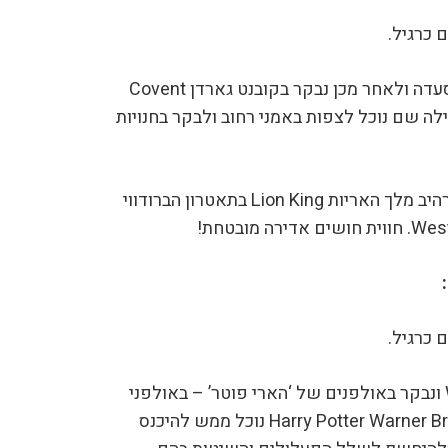
 כרגיל.
ארוחת צהריים מוקדמת במסעדה ולאחר מכן נבקר בקובנט גארדן Covent
 ופעילה שם נוכל לצפות באמני רחוב ולבקר בחנויות
משם נלך ברגל למחזמר המרהיב מלך האריות Lion King בתאטרון הברודווי
 כרגיל.
ניסע לעיר ווטפורד Watford ונבקר באולפנים של ‘הארי פוטר’ – באולפני
וורנר ברוס .Harry Potter Warner Brothers Studio’s נוכל ממש להיכנס