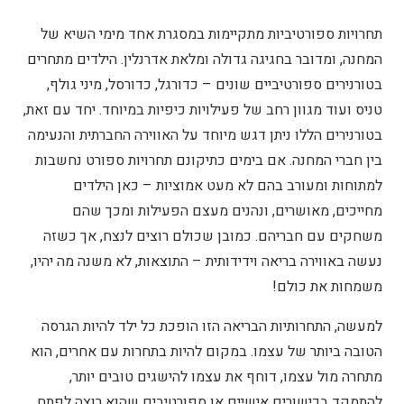
תחרויות ספורטיביות מתקיימות במסגרת אחד מימי השיא של
המחנה, ומדובר בחגיגה גדולה ומלאת אדרנלין. הילדים מתחרים
בטורנירים ספורטיביים שונים – כדורגל, כדורסל, מיני גולף,
טניס ועוד מגוון רחב של פעילויות כיפיות במיוחד. יחד עם זאת,
בטורנירים הללו ניתן דגש מיוחד על האווירה החברתית והנעימה
בין חברי המחנה. אם בימים כתיקונם תחרויות ספורט נחשבות
למתוחות ומעורב בהם לא מעט אמוציות – כאן הילדים
מחייכים, מאושרים, ונהנים מעצם הפעילות ומכך שהם
משחקים עם חבריהם. כמובן שכולם רוצים לנצח, אך כשזה
נעשה באווירה בריאה וידידותית – התוצאות, לא משנה מה יהיו,
משמחות את כולם!
למעשה, התחרותיות הבריאה הזו הופכת כל ילד להיות הגרסה
הטובה ביותר של עצמו. במקום להיות בתחרות עם אחרים, הוא
מתחרה מול עצמו, דוחף את עצמו להישגים טובים יותר,
להתמקד בכישורים אישיים או ספורטיבים שהוא רוצה לפתח