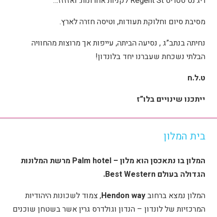
ריג’נט סטריט Regent St לקניות אחרונות. ואזזזז…
מסיבת סיום וחלוקת תעודות, וטיסה חזרה לארץ.
נחיתה בנתב”ג , נסיעה הביתה, עייפות אך מרוצות מהחוויה
הבלתי נשכחת שעברנו יחד בלונדון!
ט.ל.ח
ייתכנו שינויים בלו”ז
בית המלון
המלון בו נתאכסן הוא מלון – Palm hotel מרשת המלונות
הגדולה בעולם Best Western.
המלון נמצא ברחוב
Hendon way
, צמוד לשכונות היהודיות
המרכזיות של לונדון – הנדון וגולדרס גרין אשר בשטחן שוכנים