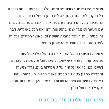
שיפור האנגלית בצורה ייחודית-
מלבד ארבעת שעות הלימוד
כל בוקר, נלמד עוד המון אנגלית בזמן הטיול ברחבי לונדון.
החניכים יקבלו תדריכים באנגלית, ידברו את השפה במפגשים
עם הנוער האנגלי, יצפו בהופעות ויחוו את הכל באנגלית. דבר
זה יבטיח שיפור ניכר בהבנת השפה וכן באוצר המילים, וכל זה
לצד הנאה גדולה ושיפור הביטחון העצמי.
אווירה דתית-
גם על המדריכים וגם על הילדים להיות
ממשפחות דתיות ויוצאי ישיבות תיכוניות\ אולפנות \ תיכונים
דתיים. כמו כן, אנו נקפיד על 3 תפילות ביום, גדרי צניעות
והפרדה במלון בין אזור הבנים לאזור הבנות. השבתות יעשו
באווירה דתית-שבתית והכשרות הן במלון והן במסעדות, תהיה
מקבילה לזו של בד”ץ.
היתרונות שלנו תכנית בת מצווה