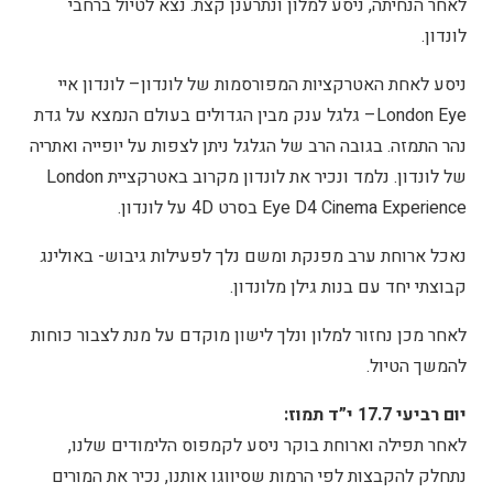
לאחר הנחיתה, ניסע למלון ונתרענן קצת. נצא לטיול ברחבי
לונדון.
ניסע לאחת האטרקציות המפורסמות של לונדון– לונדון איי
London Eye– גלגל ענק מבין הגדולים בעולם הנמצא על גדת
נהר התמזה. בגובה הרב של הגלגל ניתן לצפות על יופייה ואתריה
של לונדון. נלמד ונכיר את לונדון מקרוב באטרקציית London
Eye D4 Cinema Experience בסרט 4D על לונדון.
נאכל ארוחת ערב מפנקת ומשם נלך לפעילות גיבוש- באולינג
קבוצתי יחד עם בנות גילן מלונדון.
לאחר מכן נחזור למלון ונלך לישון מוקדם על מנת לצבור כוחות
להמשך הטיול.
יום רביעי 17.7 י”ד תמוז:
לאחר תפילה וארוחת בוקר ניסע לקמפוס הלימודים שלנו,
נתחלק להקבצות לפי הרמות שסיווגו אותנו, נכיר את המורים