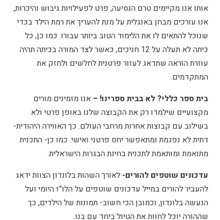
אותו אנו מקיימים טרם הנסיעה, פרט לפעילויות גיבוש והיכרות,
אנו עורכים מבחן באנגלית על מנת להעריך את רמת הילד בכדי
שנוכל להתאים לו את הלימוד הטוב ביותר עבורו. כמו כן, כל
כיתה לא תעלה על 12 חניכים, כאשר לצד המורה בכיתה תהיה
עוזרת הוראה שתדאג לעזור פרטנית לחלשים ולחזק את
המתקדמים.
בית ספר כללי? לא בבית ספרינו! –
אנו מזמינים מורים
מקצועיים שילמדו רק את הקבוצה שלנו באופן פרטי ולא
בשילוב עם קבוצות אחרות מרחבי העולם. כך האווירה היהודית-
דתית לא נפגמת ומתאפשר יחס פרטני ואישי. כמו כן- התכנית
מתואמת ומותאמת לתכנית בחינת הבגרות הישראלית.
עדכונים שוטפים להורים-
לאורך השהות בלונדון הצוות ידאג
להעביר להורים במייל עדכונים שוטפים על הלו”ז היומי ועל
הנעשה בלונדון, וכמובן הכי חשוב- תמונות של הילדים, כך
שההורה יוכל לחוות את הטיול ביחד עם בנו.