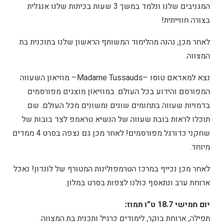
המגניבים שלנו ונלמד במשך 3 שעות בכיתות שלנו אנגלית
בצורה חווייתית!
לאחר מכן, נהנה מהלימוד המשותף הראשון שלנו בתוכנית בת
המצווה.
נצא למאדאם טוסו –Madame Tussauds– מוזיאון השעווה
המפורסם והידוע בכל העולם. במוזיאון מוצגים מפורסמים
בדמויות שעווה בתחומים שונים ומשונים מכל העולם. שם
תוכלו לראות בובת שעווה של הנשיא טראמפ לצד בובות של
שחקני כדורגל מפורסמים! לאחר מכן גם נצפה בסרט 4 ממדים
מיוחד.
לאחר מכן נכייף במרכז הטרמפולינות המטורף של לונדון! נאכל
ארוחת ערב ונתאסף כולנו לצפות בסרט במלון.
יום חמישי 18.7 ט”ו תמוז:
תפילה, ארוחת בוקר, לימודים כרגיל ותכנית בת המצווה.