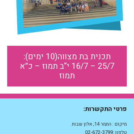
תכנית בת מצווה(10 ימים):
25/7 – 16/7 י“ב תמוז – כ”א
תמוז
פרטי התקשרות:
מיקום : התמר 14, אלון שבות
טלפון :
02-672-3799