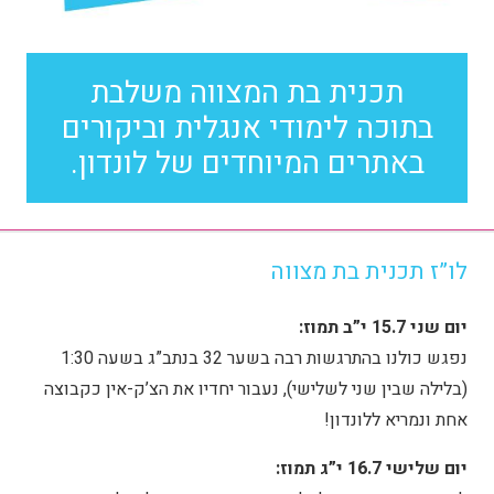
תכנית בת המצווה משלבת
בתוכה לימודי אנגלית וביקורים
באתרים המיוחדים של לונדון.
לו”ז תכנית בת מצווה
יום שני 15.7 י”ב תמוז:
נפגש כולנו בהתרגשות רבה בשער 32 בנתב”ג בשעה 1:30
(בלילה שבין שני לשלישי), נעבור יחדיו את הצ’ק-אין כקבוצה
אחת ונמריא ללונדון!
יום שלישי 16.7 י”ג תמוז: