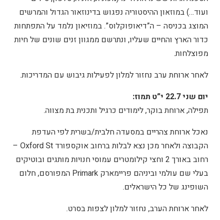
ועוד…) במוזאון ההיסטוריה נפגוש בדינוזאור הגדול והמרשים
המוצג בכניסה – ה”דיאופוקלוס”. במוזיאון נלמד על התפתחות
כדור הארץ והחיים שעליו, ונתרשם ממגוון זנים שונים של חיות
מפוצלחות.
לאחר ארוחת ערב נחזור למלון לפעילות גיבוש עם המדריכות.
יום שני 22.7 י”ט תמוז:
תפילה, ארוחת בוקר, לימודים כרגיל ותכנית בת מצווה.
נאכל ארוחת צהריים במסעדה חלבית/בשרית לפי העדפת
הקבוצה ולאחר מכן נצא לבלות ברחוב אוקספורד Oxford St –
רחוב באורך 2 וחצי קילומטרים עמוסי חנויות מותגים ובוטיקים
בעלי שם עולמי וביניהם פריימארק Primark המפורסם, חלום
השופינג של כל הישראלים.
לאחר ארוחת הערב, נחזור למלון לצפות בסרט.