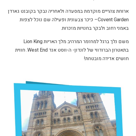
ארוחת צהריים מוקדמת במסעדה ולאחריה נבקר בקובנט גארדן
Covent Garden– כיכר צבעונית ופעילה שם נוכל לצפות
באמני רחוב ולבקר בחנויות מזכרות.
משם נלך ברגל למחזמר המרהיב מלך האריות Lion King
בתאטרון הברודווי של לונדון- ה-ווסט אנד West End. חווית
חושים אדירה מובטחת!