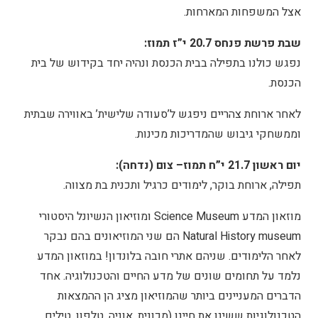
אצל המשפחות המארחות.
שבת פרשת פנחס 20.7 י”ז תמוז:
נפגש כולנו בתפילה בבית הכנסת ונהיה יחד בקידוש של בית
הכנסת.
לאחר ארוחת צהריים ניפגש ל’סעודה שלישית’ באווירה שבתית
וממשחקי גיבוש שהמדריכות מכינות.
יום ראשון 21.7 י”ח תמוז– צום (נדחה):
תפילה, ארוחת בוקר, לימודים כרגיל ותכנית בת מצווה.
מוזאון המדע Science Museum ומוזיאון הנשיונל היסטורי
Natural History museum הם שני המוזיאונים בהם נבקר
לאחר הלימודים. שניהם אתרי חובה בלונדון! במוזאון המדע
נלמד על תחומים שונים של מדע החיים והטכנולוגיה. אחד
הדברים המעניינים ביותר שהמוזיאון מציג הן ההמצאות
הטכנולוגיות ששינו את חיינו (מכונית, אוניה, טלפון, טילים