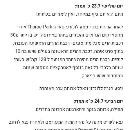
יום שלישי 23.7 כ’ תמוז:
היום הוא יום כיף במיוחד, ואין לימודים בכיתות!
לאחר ארוחת בוקר ניסע לת’ורפ פארק Thorpe Park אחד
מהפארקים הגדולים והשווים ביותר באירופה! יש בו יותר מ30
רכבות הרים מכל מיני סוגים- רכבת ההרים הראשונה העוברת
בתוך סרט אימה, רכבת ההרים הראשונה בעולם שיש בה 10
לופים, רכבת הרים מהירה ביותר המגיעה ל 128 קמ”ש בשתי
שניות בלבד! כל זאת בנוסף לאטרקציות נוספות שונות
ומיוחדות שיש בפארק.
ניסע חזרה ללונדון ונאכל ארוחת ערב מאוחרת.
יום רביעי 24.7 כ”א תמוז:
תפילה, ארוחת בוקר והתארגנות אחרונה בחדרים.
נצא לשייט מהנה על נהר התמזה המפורסם ולאחריו נצא לרחוב