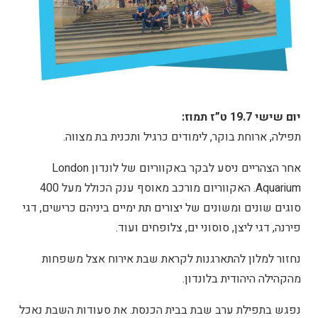
יום שישי 19.7 ט”ז תמוז:
תפילה, ארוחת בוקר, לימודים כרגיל ותכנית בת מצווה.
אחר הצהריים ניסע לבקר באקווריום של לונדון London
Aquarium. האקווריום מורכב מאוסף ענק הכולל מעל 400
סוגים שונים ומשונים של יצורים תת ימיים ביניהם כרישים, דגי
פירנה, דגי ליצן, סוסוני ים, צלופחים ועוד.
נחזור למלון להתארגנות לקראת שבת אירוח אצל משפחות
מהקהילה היהודית בלונדון.
נפגש בתפילת ערב שבת בבית הכנסת. את סעודות השבת נאכל