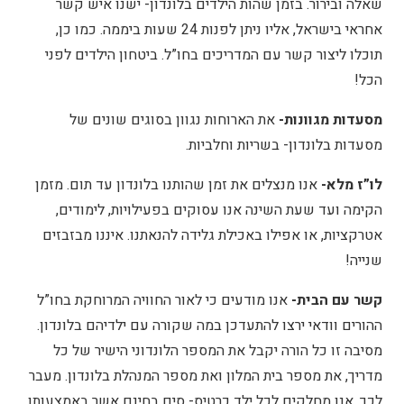
שאלה ובירור. בזמן שהות הילדים בלונדון- ישנו איש קשר
אחראי בישראל, אליו ניתן לפנות 24 שעות ביממה. כמו כן,
תוכלו ליצור קשר עם המדריכים בחו”ל. ביטחון הילדים לפני
הכל!
מסעדות מגוונות-
את הארוחות נגוון בסוגים שונים של
מסעדות בלונדון- בשריות וחלביות.
לו”ז מלא-
אנו מנצלים את זמן שהותנו בלונדון עד תום. מזמן
הקימה ועד שעת השינה אנו עסוקים בפעילויות, לימודים,
אטרקציות, או אפילו באכילת גלידה להנאתנו. איננו מבזבזים
שנייה!
קשר עם הבית-
אנו מודעים כי לאור החוויה המרוחקת בחו”ל
ההורים וודאי ירצו להתעדכן במה שקורה עם ילדיהם בלונדון.
מסיבה זו כל הורה יקבל את המספר הלונדוני הישיר של כל
מדריך, את מספר בית המלון ואת מספר המנהלת בלונדון. מעבר
לכך, אנו מחלקים לכל ילד כרטיס- סים בחינם אשר באמצעותו