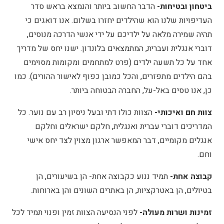
ביטחון ובטיחות-
הדבר החשוב ביותר והנמצא בראש סדר
העדיפויות שלנו הוא שהילדים יחזרו בשלום. אנו דואגים כי
תהיה שמירה מלאה על ילדיכם על ידי אנשי הדרכה מנוסים,
דוברי אנגלית ועברית, המתמצאים בלונדון. ישנו יחס של מדריך
אחד על כל תשעה ילדים (פרט למתחמים ומקומות מסוימים
בהם הילדים מתפזרים, והכל כמובן כפוף לאישור ההורים). כמו
כן, אנו טסים באל-על, החברה הבטוחה ביותר.
צוות חם ואיכותי-
הצוות כולו דתי ובעל ניסיון רב עם נוער. כל
המדריכים דוברי עברית ואנגלית, חלקם ישראלים וחלקם
אנגלים מקומיים, דבר המאפשר ארגון מצוין לצד יחס אישי
וחם.
קבוצה אחת-
תמיד ננוע כקבוצה אחת- הן בשיעורים, הן
בטיולים, הן באטרקציות, הן באתרים השונים והן בארוחות.
זמינות ושרות מעולה-
לפני הנסיעה הצוות זמין ופנוי תמיד לכל